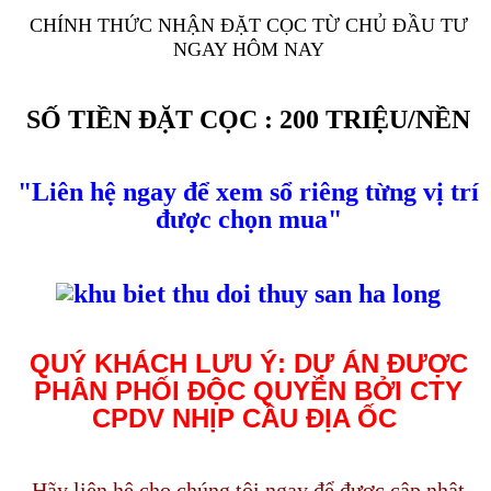
CHÍNH THỨC NHẬN ĐẶT CỌC TỪ CHỦ ĐẦU TƯ
NGAY HÔM NAY
SỐ TIỀN ĐẶT CỌC : 200 TRIỆU/NỀN
"Liên hệ ngay để xem sổ riêng từng vị trí
được chọn mua"
QUÝ KHÁCH LƯU Ý: DỰ ÁN ĐƯỢC
PHÂN PHỐI ĐỘC QUYỀN BỞI CTY
CPDV NHỊP CẦU ĐỊA ỐC
Hãy liên hệ cho chúng tôi ngay để được cập nhật