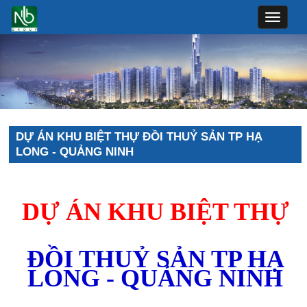
Toggle
navigat
DỰ ÁN KHU BIỆT THỰ ĐỒI THUỶ SẢN TP HẠ
LONG - QUẢNG NINH
DỰ ÁN KHU BIỆT THỰ
ĐỒI THUỶ SẢN TP HẠ
LONG - QUẢNG NINH