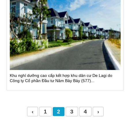
Khu nghỉ dưỡng cao cấp kết hợp khu dân cư De Lagi do
Công ty Cổ phần Đầu tư Năm Bảy Bảy (577)...
‹
1
2
3
4
›