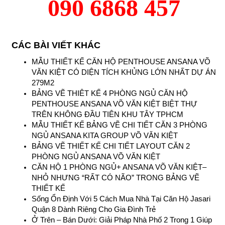
090 6868 457
CÁC BÀI VIẾT KHÁC
MẪU THIẾT KẾ CĂN HỘ PENTHOUSE ANSANA VÕ
VĂN KIỆT CÓ DIỆN TÍCH KHỦNG LỚN NHẤT DỰ ÁN
279M2
BẢNG VẼ THIÊT KẾ 4 PHÒNG NGỦ CĂN HỘ
PENTHOUSE ANSANA VÕ VĂN KIỆT BIỆT THỰ
TRÊN KHÔNG ĐẦU TIÊN KHU TÂY TPHCM
MẪU THIẾT KẾ BẢNG VẼ CHI TIẾT CĂN 3 PHÒNG
NGỦ ANSANA KITA GROUP VÕ VĂN KIỆT
BẢNG VẼ THIẾT KẾ CHI TIẾT LAYOUT CĂN 2
PHÒNG NGỦ ANSANA VÕ VĂN KIỆT
CĂN HỘ 1 PHÒNG NGỦ+ ANSANA VÕ VĂN KIỆT–
NHỎ NHƯNG “RẤT CÓ NÃO” TRONG BẢNG VẼ
THIẾT KẾ
Sống Ổn Định Với 5 Cách Mua Nhà Tại Căn Hộ Jasari
Quận 8 Dành Riêng Cho Gia Đình Trẻ
Ở Trên – Bán Dưới: Giải Pháp Nhà Phố 2 Trong 1 Giúp